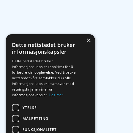
×
Dette nettstedet bruker
informasjonskapsler
Dette nettstedet bruker
informasjonskapsler (cookies) for å
forbedre din opplevelse. Ved å bruke
nettstedet vårt samtykker du i alle
informasjonskapsler i samsvar med
retningslinjene våre for
informasjonskapsler.
Les mer
YTELSE
MÅLRETTING
FUNKSJONALITET