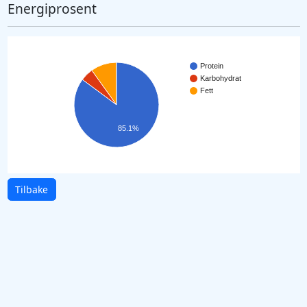
Energiprosent
Protein
Karbohydrat
Fett
85.1%
Tilbake