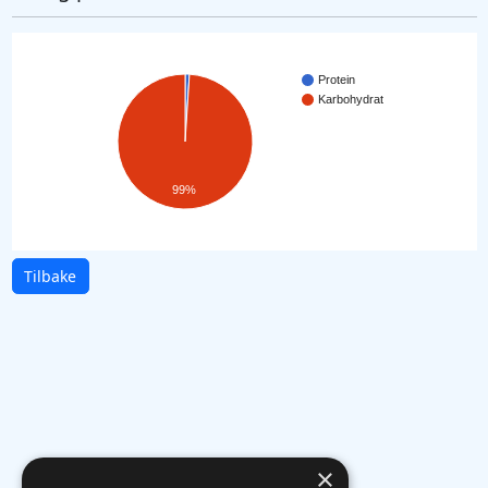
Protein
Karbohydrat
99%
Tilbake
×