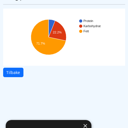
Protein
Karbohydrat
Fett
22.2%
71.7%
Tilbake
×