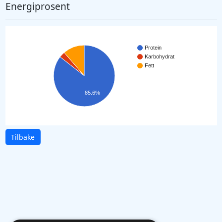
Energiprosent
Protein
Karbohydrat
Fett
85.6%
Tilbake