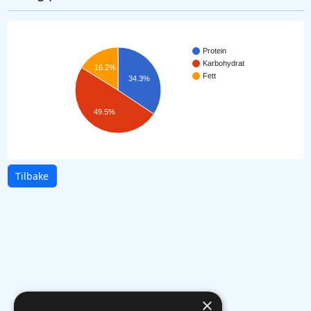
Protein
Karbohydrat
16.2%
Fett
34.3%
49.5%
Tilbake
×