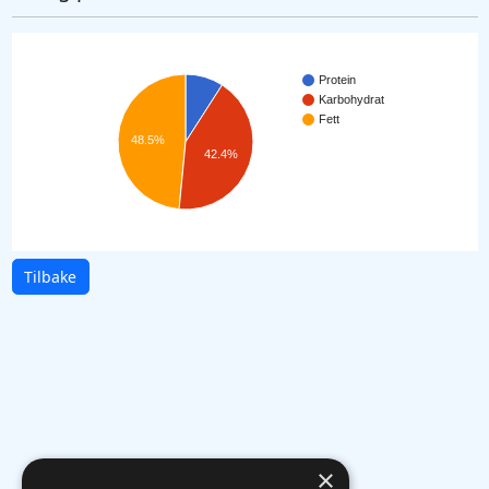
Protein
Karbohydrat
Fett
48.5%
42.4%
Tilbake
×