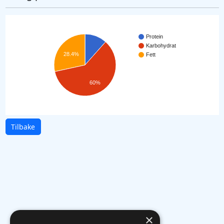
Protein
Karbohydrat
28.4%
Fett
60%
Tilbake
×