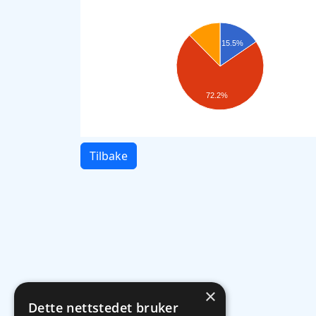
15.5%
72.2%
Tilbake
×
Dette nettstedet bruker