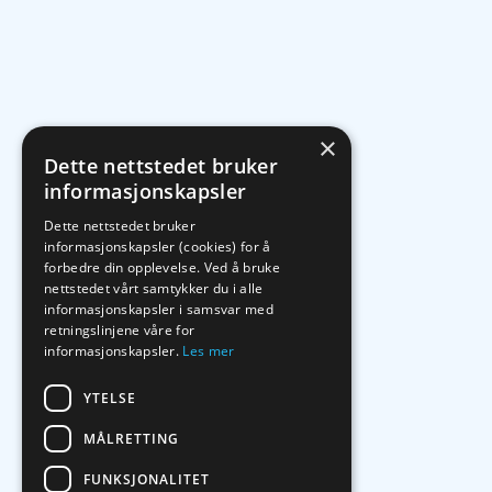
×
Dette nettstedet bruker
informasjonskapsler
Dette nettstedet bruker
informasjonskapsler (cookies) for å
forbedre din opplevelse. Ved å bruke
nettstedet vårt samtykker du i alle
informasjonskapsler i samsvar med
retningslinjene våre for
informasjonskapsler.
Les mer
YTELSE
MÅLRETTING
FUNKSJONALITET