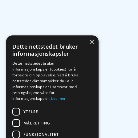
×
Dette nettstedet bruker
informasjonskapsler
Dette nettstedet bruker
informasjonskapsler (cookies) for å
forbedre din opplevelse. Ved å bruke
nettstedet vårt samtykker du i alle
informasjonskapsler i samsvar med
retningslinjene våre for
informasjonskapsler.
Les mer
YTELSE
MÅLRETTING
FUNKSJONALITET