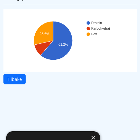
Protein
Karbohydrat
28.6%
Fett
61.2%
Tilbake
×