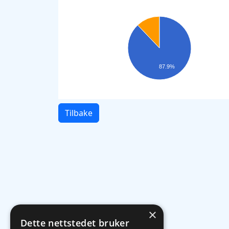
87.9%
Tilbake
×
Dette nettstedet bruker