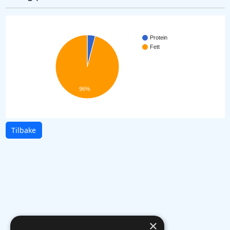
Protein
Fett
96%
Tilbake
×