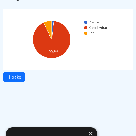
Protein
Karbohydrat
Fett
90.8%
Tilbake
×